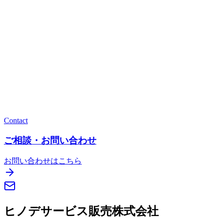
橋梁施工に必要な各種副資材。施工品質の向上をサポートし
ます。
多様性
高品質
施工性
詳細を見る
業務サポートサイト「HINOサポ」を開きます。
上水
下水
道路景観
橋梁
建築外構
農業土木
法面
Contact
ご相談・お問い合わせ
お問い合わせはこちら
ヒノデサービス販売株式会社